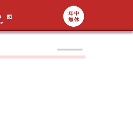
地 図
ap