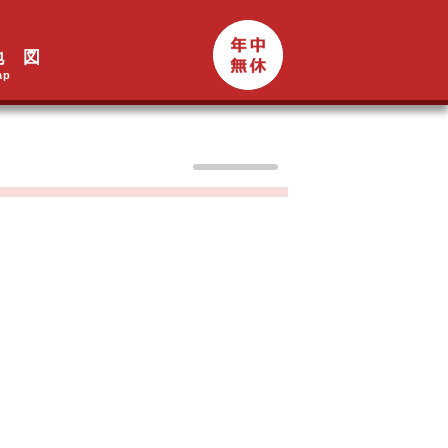
地 図
ap