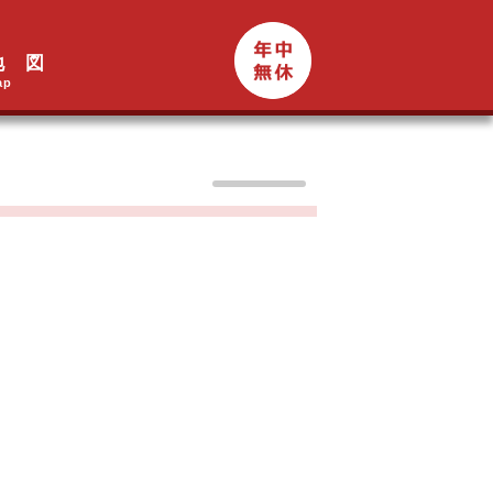
地 図
ap