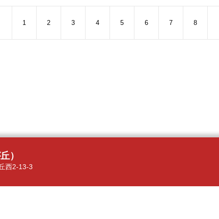
1
2
3
4
5
6
7
8
が丘）
西2-13-3