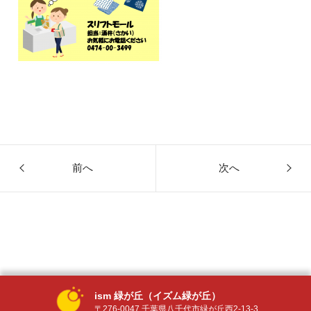
前へ
次へ
ism 緑が丘（イズム緑が丘）
〒276-0047 千葉県八千代市緑が丘西2-13-3